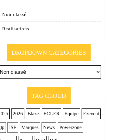
Non classé
Realisations
DROPDOWN CATEGORIES
TAG CLOUD
2025
2026
Blaze
ECLER
Equipe
Ezevent
glp
ISE
Marques
News
Powerzone