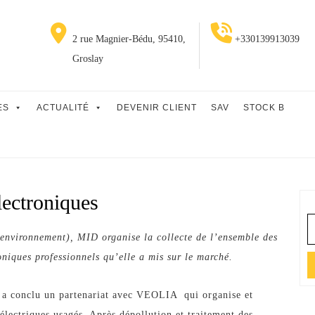
2 rue Magnier-Bédu, 95410,
+330139913039
Groslay
ES
ACTUALITÉ
DEVENIR CLIENT
SAV
STOCK B
lectroniques
S
fo
environnement), MID organise la collecte de l’ensemble des
oniques professionnels qu’elle a mis sur le marché.
D a conclu un partenariat avec VEOLIA qui organise et
électriques usagés. Après dépollution et traitement des