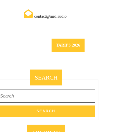
contact@mid.audio
Request
TARIFS 2026
a
quote
SEARCH
earch
r: