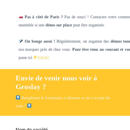
Pas à côté de Paris ?
Pas de souci ! Contactez votre commer
ensemble si une
démo sur place
peut être organisée.
On bouge aussi !
Régulièrement, on organise des
démos tour
nos marques près de chez vous.
Pour être tenu au courant et vou
passe ici
(click)
Envie de venir nous voir à
Groslay ?
Remplissez le formulaire ci-dessous et on s’occupe du
reste !
Nom de société