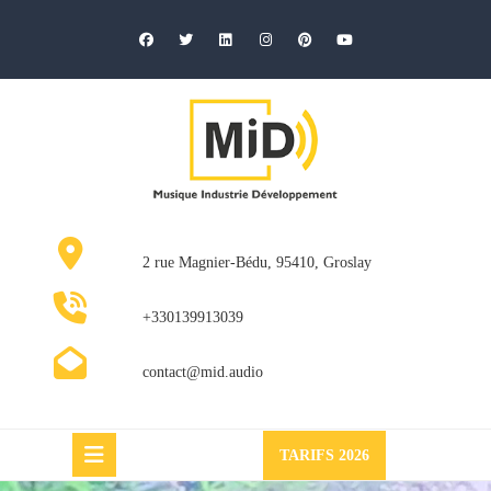
Skip
to
content
2 rue Magnier-Bédu, 95410, Groslay
+330139913039
contact@mid.audio
Request
TARIFS 2026
a