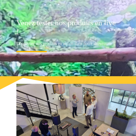
Open
quote
Button
Venez tester nos produits en live
!
Découvrez nos produits en action dans notre showroom