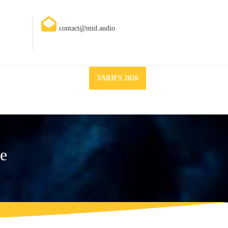
contact@mid.audio
Request
TARIFS 2026
a
quote
ue