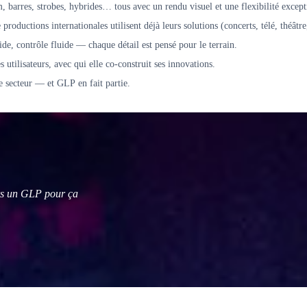
 barres, strobes, hybrides… tous avec un rendu visuel et une flexibilité except
 productions internationales utilisent déjà leurs solutions (concerts, télé, théâtr
ide, contrôle fluide — chaque détail est pensé pour le terrain.
utilisateurs, avec qui elle co-construit ses innovations.
 secteur — et GLP en fait partie.
ours un GLP pour ça