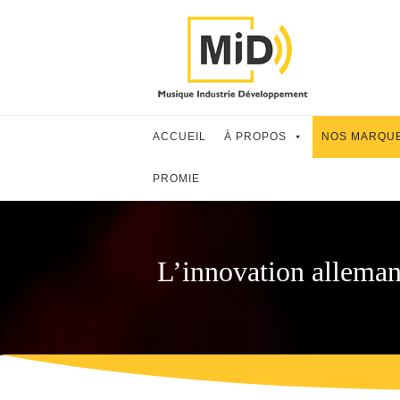
Skip
to
content
ACCUEIL
À PROPOS
NOS MARQU
PROMIE
L’innovation alleman