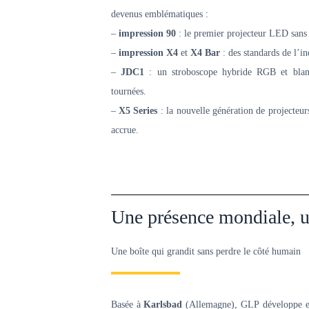
devenus emblématiques :
–
impression 90
: le premier projecteur LED sans 
–
impression X4
et
X4 Bar
: des standards de l’ind
–
JDC1
: un stroboscope hybride RGB et blanc,
tournées.
–
X5 Series
: la nouvelle génération de projecteu
accrue.
Une présence mondiale, u
Une boîte qui grandit sans perdre le côté humain
Basée à
Karlsbad
(Allemagne), GLP développe et c