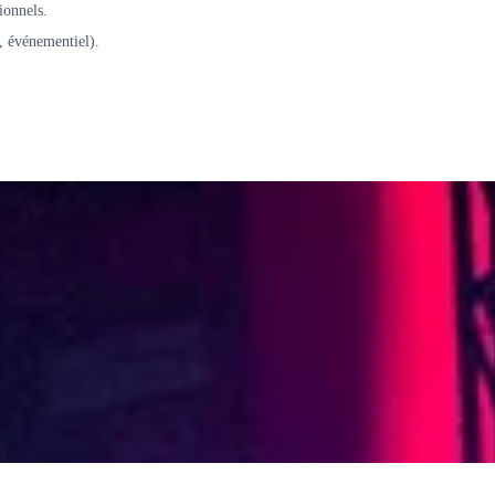
ionnels.
e, événementiel).