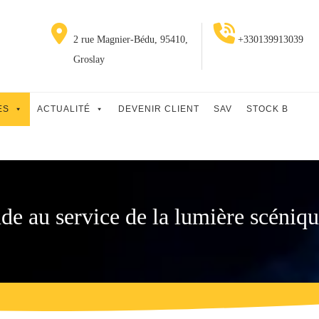
2 rue Magnier-Bédu, 95410,
+330139913039
Groslay
ES
ACTUALITÉ
DEVENIR CLIENT
SAV
STOCK B
de au service de la lumière scéniq