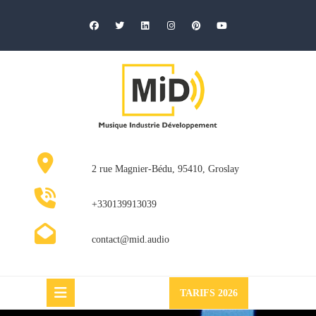
Skip
to
content
2 rue Magnier-Bédu, 95410, Groslay
+330139913039
contact@mid.audio
Request
TARIFS 2026
a