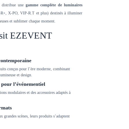
et distribue une
gamme complète de luminaires
+, X‑PO, VIP-R.T et plus) destinés à illuminer
ineuses et sublimer chaque moment.
oisit EZEVENT
 contemporaine
ts conçus pour l’ère moderne, combinant
 lumineuse et design.
pour l’événementiel
tions modulaires et des accessoires adaptés à
ormats
x grandes scènes, leurs produits s’adaptent