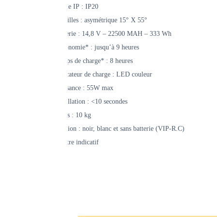
Grade IP : IP20
Lentilles : asymétrique 15° X 55°
Batterie : 14,8 V – 22500 MAH – 333 Wh
Autonomie* : jusqu’à 9 heures
Temps de charge* : 8 heures
Indicateur de charge : LED couleur
Puissance : 55W max
Installation : <10 secondes
Poids : 10 kg
Finition : noir, blanc et sans batterie (VIP-R.C)
*à titre indicatif