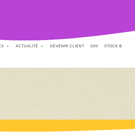
2 rue Magnier-Bédu, 95410,
+330139913039
Groslay
ES
ACTUALITÉ
DEVENIR CLIENT
SAV
STOCK B