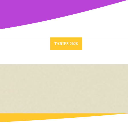
contact@mid.audio
Request
TARIFS 2026
a
quote