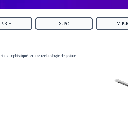
P-R +
X-PO
VIP-
ériaux sophistiqués et une technologie de pointe