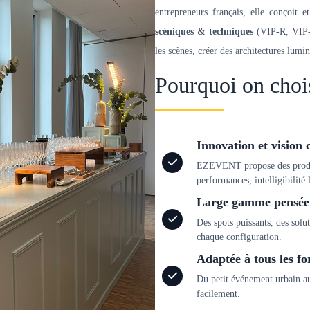
entrepreneurs français, elle conçoit 
scéniques & techniques
(VIP-R, VIP-R
les scènes, créer des architectures lum
Pourquoi on ch
Innovation et vision
EZEVENT propose des produi
performances, intelligibilité
Large gamme pensée 
Des spots puissants, des solu
chaque configuration.
Adaptée à tous les f
Du petit événement urbain au
facilement.