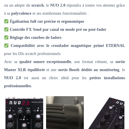
ou un adepte du
scratch
, le
NUO 2.0
répondra à toutes vos attentes grâce
à sa
polyvalence
et ses nombreuses fonctionnalités :
Égalisation full cut précise et ergonomique
Contrôle FX Send par canal en mode pré ou post-fader
Réglage des courbes de faders
Compatibilité avec le crossfader magnétique primé ETERNAL
pour les DJs scratch professionnels
Avec sa
qualité sonore exceptionnelle
, son format robuste, sa
sortie
Master XLR équilibrée
et une
sortie Booth dédiée au monitoring
, le
NUO 2.0
est aussi un choix idéal pour les
petites installations
professionnelles
.