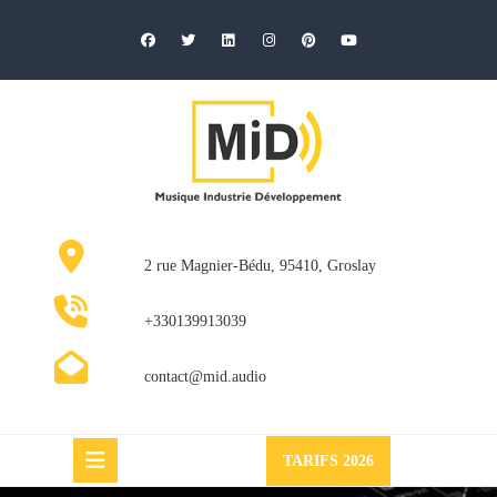
Skip
to
content
2 rue Magnier-Bédu, 95410, Groslay
+330139913039
contact@mid.audio
Request
TARIFS 2026
a