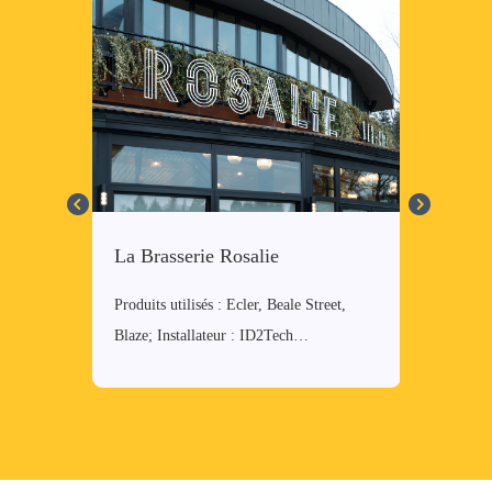
La Brasserie Rosalie
Molitor
 Void;
Produits utilisés : Ecler, Beale Street,
Produits ut
Blaze; Installateur : ID2Tech…
Installat