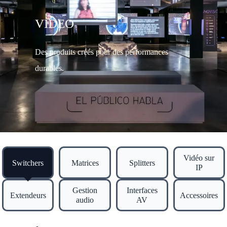
VIDEO
Des produits créés pour des performances
durables.
Vidéo sur
Switchers
Matrices
Splitters
IP
Gestion
Interfaces
Extendeurs
Accessoires
audio
AV