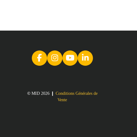
©
MID 2026 ❙
Conditions Générales de
Vente