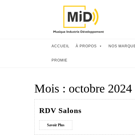
Skip
to
content
ACCUEIL
À PROPOS
NOS MARQU
PROMIE
Mois :
octobre 2024
RDV
RDV Salons
Salons
Savoir
Savoir Plus
Plus