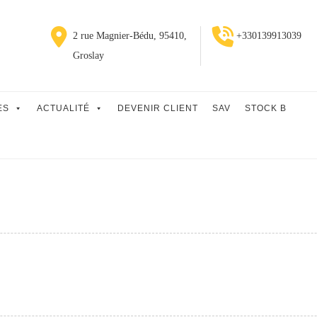
2 rue Magnier-Bédu, 95410,
+330139913039
Groslay
ES
ACTUALITÉ
DEVENIR CLIENT
SAV
STOCK B