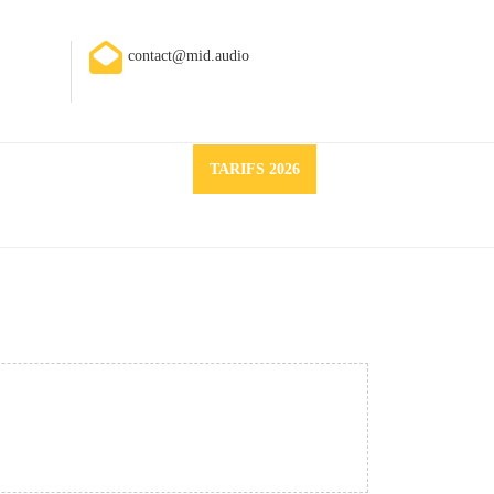
contact@mid.audio
Request
TARIFS 2026
a
quote