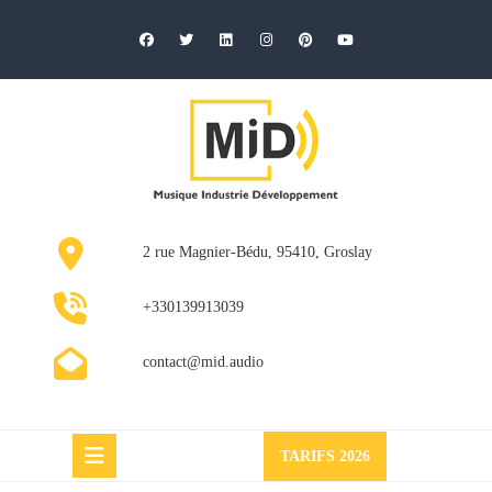
Skip
to
content
2 rue Magnier-Bédu, 95410, Groslay
+330139913039
contact@mid.audio
Request
TARIFS 2026
a