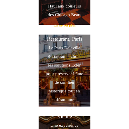
Haul aux couleurs
des Chicago Bears
En savoir plus
Le Delaville
Restaurant, Paris
Le Paris Delaville
Restaurant a choisi
les solutions Ecler
pour préserver l’âme
de son lieu
historique tout en
offrant une
Kleinod am Ring,
En savoir plus
Vienne
Une expérience