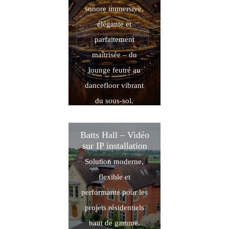
sonore immersive,
élégante et
parfaitement
maîtrisée – du
lounge feutré au
dancefloor vibrant
du sous-sol.
En savoir plus
Batts Hall – Vidéo
sur IP installation
Solution moderne,
flexible et
performante pour les
projets résidentiels
haut de gamme.