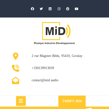
Skip
to
content
2 rue Magnier-Bédu, 95410, Groslay
+330139913039
contact@mid.audio
Request
TARIFS 2026
a