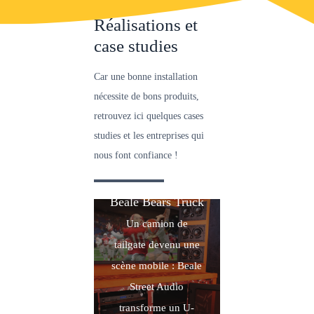
Open
quote
Réalisations et
Button
case studies
Car une bonne installation
nécessite de bons produits,
retrouvez ici quelques cases
studies et les entreprises qui
nous font confiance !
Beale Bears Truck
Un camion de
tailgate devenu une
scène mobile : Beale
Street Audio
transforme un U-