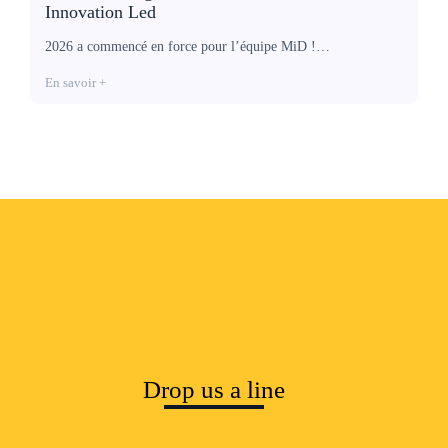
Innovation Led
n
C’
2026 a commencé en force pour l’équipe MiD !…
l’
En savoir +
En
Drop us a line