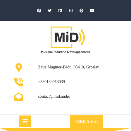
Skip
to
content
2 rue Magnier-Bédu, 95410, Groslay
+330139913039
contact@mid.audio
Request
TARIFS 2026
a