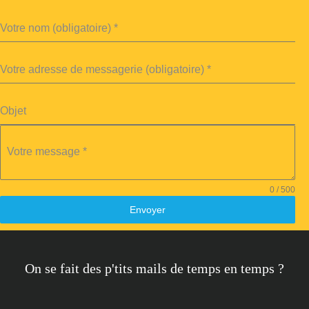
Votre nom (obligatoire)
*
Votre adresse de messagerie (obligatoire)
*
Objet
Votre message
*
0 / 500
Envoyer
On se fait des p'tits mails de temps en temps ?