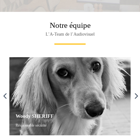
Notre équipe
L’A-Team de l’Audiovisuel
Julien SEILLIER
Woody SHERIFF
J
Responsable sécurité
D