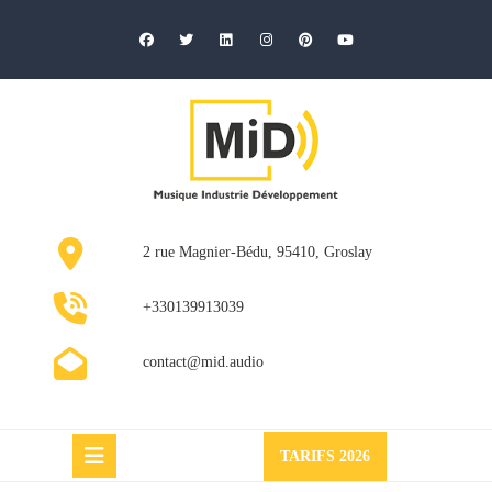
Skip
to
content
2 rue Magnier-Bédu, 95410, Groslay
+330139913039
contact@mid.audio
Request
TARIFS 2026
a