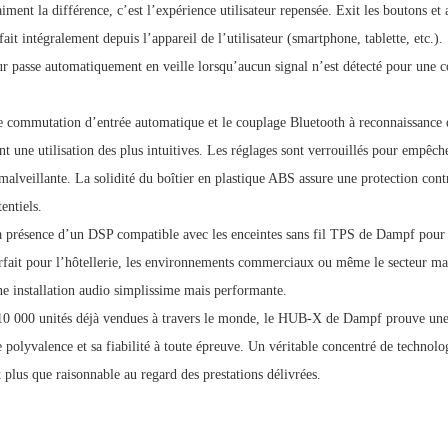
aiment la différence, c’est l’expérience utilisateur repensée. Exit les boutons et 
 fait intégralement depuis l’appareil de l’utilisateur (smartphone, tablette, etc.).
ur passe automatiquement en veille lorsqu’aucun signal n’est détecté pour une
e commutation d’entrée automatique et le couplage Bluetooth à reconnaissance 
t une utilisation des plus intuitives. Les réglages sont verrouillés pour empêch
alveillante. La solidité du boîtier en plastique ABS assure une protection contr
ntiels.
la présence d’un DSP compatible avec les enceintes sans fil TPS de Dampf pour
arfait pour l’hôtellerie, les environnements commerciaux ou même le secteur ma
ne installation audio simplissime mais performante.
10 000 unités déjà vendues à travers le monde, le HUB-X de Dampf prouve une
 polyvalence et sa fiabilité à toute épreuve. Un véritable concentré de technolo
 plus que raisonnable au regard des prestations délivrées.