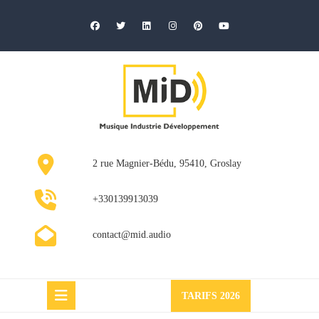
Skip
to
content
2 rue Magnier-Bédu, 95410, Groslay
+330139913039
contact@mid.audio
Request
TARIFS 2026
a