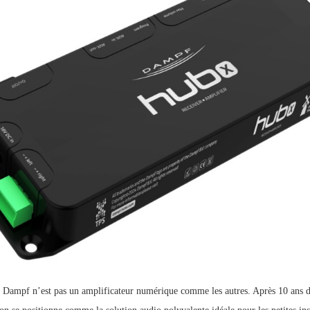
ampf n’est pas un amplificateur numérique comme les autres. Après 10 ans de