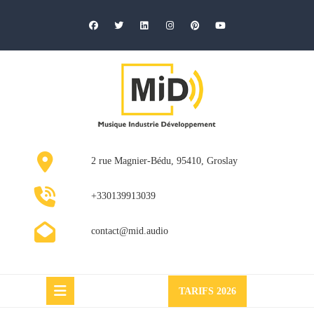
Skip
to
content
2 rue Magnier-Bédu, 95410, Groslay
+330139913039
contact@mid.audio
Request
TARIFS 2026
a