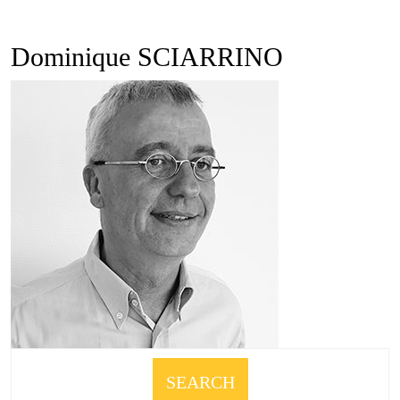
Open
quote
Button
Dominique SCIARRINO
SEARCH