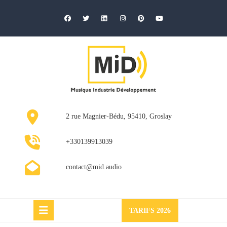
Skip
to
content
2 rue Magnier-Bédu, 95410, Groslay
+330139913039
contact@mid.audio
Request
TARIFS 2026
a