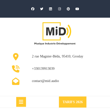
Skip
to
content
2 rue Magnier-Bédu, 95410, Groslay
+330139913039
contact@mid.audio
Request
TARIFS 2026
a