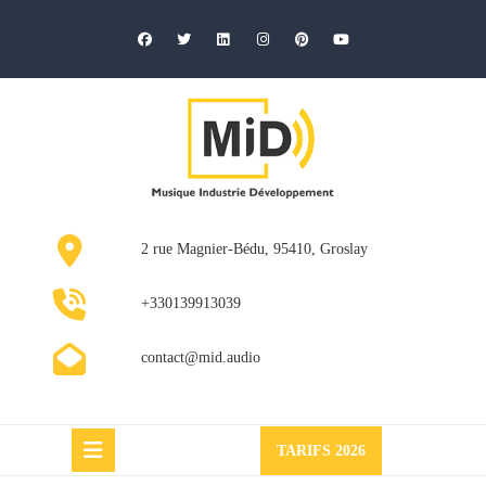
Skip
to
content
2 rue Magnier-Bédu, 95410, Groslay
+330139913039
contact@mid.audio
Request
TARIFS 2026
a