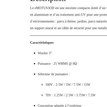
Le eMOTUS3OD est une enceinte compacte dotée d’un woo
en aluminium et d’un traitement anti-UV pour une protect
d’environnements : parcs à thème, jardins, parcs naturels, 
un support mural et un câble de sécurité pour une installa
Caractéristiques
Woofer 3”
Puissance : 25 WRMS @ 8Ω
Sélecteur de puissance :
100V : 2.5W / 5W / 7.5W / 15W
70V : 1.25W / 2.5W / 3.75W / 7.5W
Conception adaptée à l’extérieur