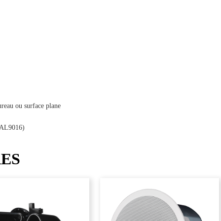
ureau ou surface plane
(RAL9016)
RES