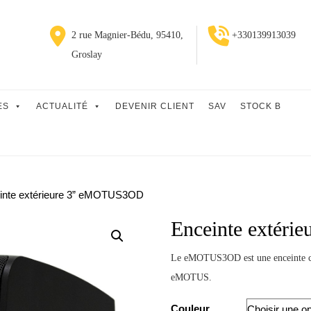
2 rue Magnier-Bédu, 95410,
+330139913039
Groslay
ES
ACTUALITÉ
DEVENIR CLIENT
SAV
STOCK B
inte extérieure 3” eMOTUS3OD
Enceinte extér
Le eMOTUS3OD est une enceinte co
eMOTUS.
Couleur