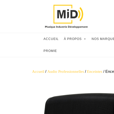
Skip
to
content
ACCUEIL
À PROPOS
NOS MARQU
PROMIE
/
/
/ Ence
Accueil
Audio Professionnelles
Enceintes