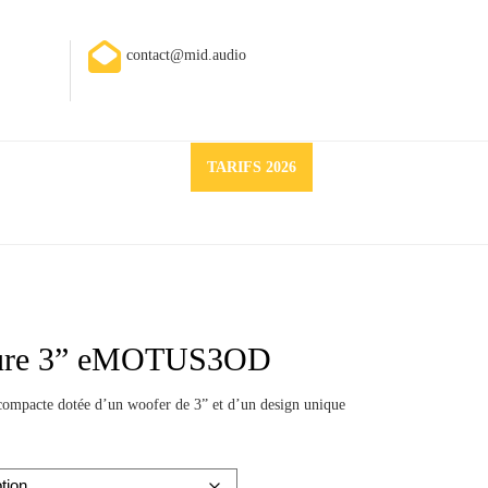
contact@mid.audio
Request
TARIFS 2026
a
quote
ieure 3” eMOTUS3OD
mpacte dotée d’un woofer de 3” et d’un design unique