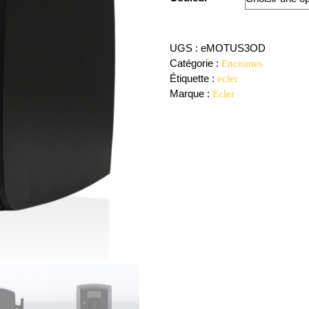
UGS :
eMOTUS3OD
Catégorie :
Enceintes
Étiquette :
ecler
Marque :
Ecler