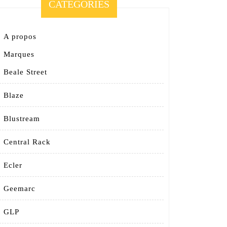
CATEGORIES
A propos
Marques
Beale Street
Blaze
Blustream
Central Rack
Ecler
Geemarc
GLP