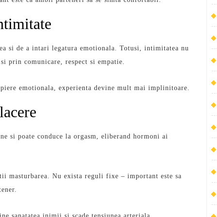
ntimitate
a si de a intari legatura emotionala. Totusi, intimitatea nu
 si prin comunicare, respect si empatie.
ropiere emotionala, experienta devine mult mai implinitoare.
lacere
ene si poate conduce la orgasm, eliberand hormoni ai
tii masturbarea. Nu exista reguli fixe – important este sa
tener.
ine sanatatea inimii si scade tensiunea arteriala.