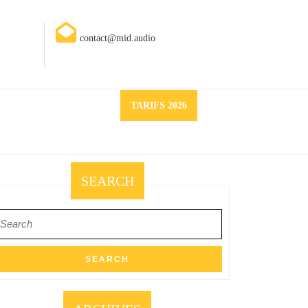
contact@mid.audio
Request
TARIFS 2026
a
quote
SEARCH
earch
r: