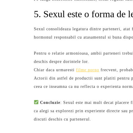
5. Sexul este o forma de l
Sexul consolideaza legatura dintre parteneri, atat 
hormonul responsabil cu atasamentul si buna dispo
Pentru o relatie armonioasa, ambii parteneri trebu
deschis despre dorintele lor.
Chiar daca urmaresti
filme porno
frecvent, probabi
Actorii din astfel de productii sunt platiti pentru 
ceea ce inseamna ca nu reflecta o experienta norm
Concluzie
: Sexul este mai mult decat placere fi
ca alegi sa explorezi prin experiente directe sau pr
discuti deschis cu partenerul.