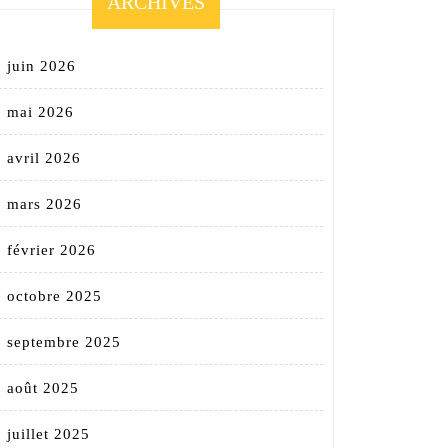
ARCHIVES
juin 2026
mai 2026
avril 2026
mars 2026
février 2026
octobre 2025
septembre 2025
août 2025
juillet 2025