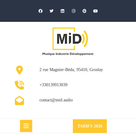
Skip
to
content
2 rue Magnier-Bédu, 95410, Groslay
+330139913039
contact@mid.audio
Request
TARIFS 2026
a