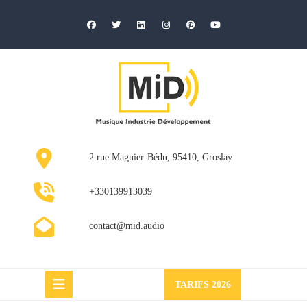
Skip
to
content
2 rue Magnier-Bédu, 95410, Groslay
+330139913039
contact@mid.audio
Request
TARIFS 2026
a