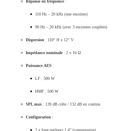
Réponse en fréquence
:
110 Hz – 20 kHz (une enceinte)
90 Hz – 20 kHz (avec 3 enceintes couplées)
Dispersion
: 110° H x 12° V
Impédance nominale
: 2 x 16 Ω
Puissance AES
:
LF : 500 W
HMF : 500 W
SPL max
: 139 dB crête / 132 dB en continu
Configuration
:
2 x haut-parleurs 1.4” (compression)