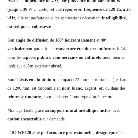
Avec une
impédance de 4 Ω
, une
puissance nominale de 40 W
(jusqu’à 80 W en crête), et une
réponse en fréquence de 120 Hz à 20
kHz
, elle est parfaite pour les applications nécessitant
intelligibilité,
esthétique et robustesse
.
Son
angle de diffusion
de
160° horizontalement
et
40°
verticalement
garantit une
couverture étendue et uniforme
, idéale
pour les
espaces publics, commerciaux ou culturels
, aussi bien en
intérieur qu’en extérieur abrité.
Son
châssis en aluminium
, compact (23 mm de profondeur) et haut
de 1206 mm, est disponible en
noir, blanc, argent, or
, ou dans des
teintes sur mesure
, pour s’adapter à tout type d’architecture.
Montage facile grâce au
support mural métallique inclus
, avec
option encastrable
sur demande.
L’
IC-WP120
allie
performance professionnelle
,
design épuré
et