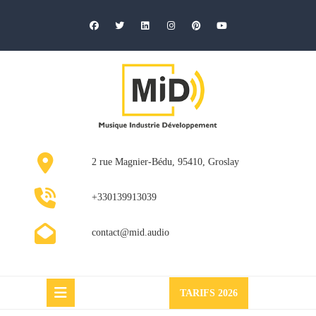
Skip
to
content
2 rue Magnier-Bédu, 95410, Groslay
+330139913039
contact@mid.audio
Request
TARIFS 2026
a