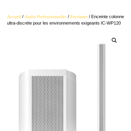
Open
quote
Button
/
/
/ Enceinte colonne
Accueil
Audio Professionnelles
Enceintes
ultra-discrète pour les environnements exigeants IC-WP120