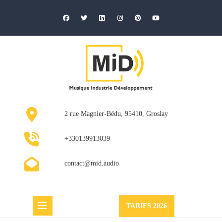
Skip
to
content
2 rue Magnier-Bédu, 95410, Groslay
+330139913039
contact@mid.audio
Request
TARIFS 2026
a