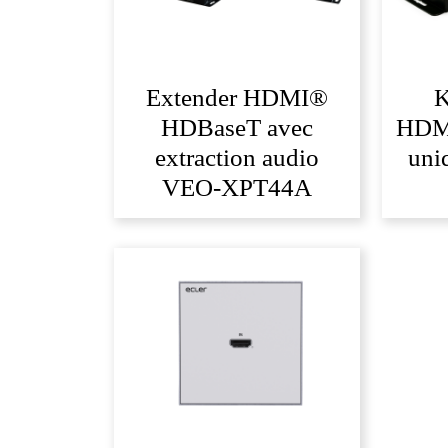
Extender HDMI®
K
HDBaseT avec
HDMI
extraction audio
uni
VEO-XPT44A