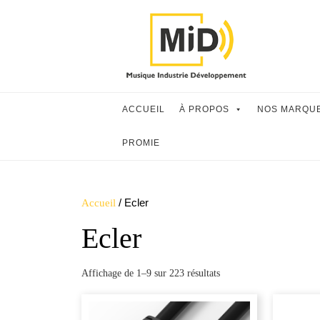
Skip
to
content
ACCUEIL
À PROPOS
NOS MARQU
PROMIE
/ Ecler
Accueil
Ecler
Trié
Affichage de 1–9 sur 223 résultats
du
plus