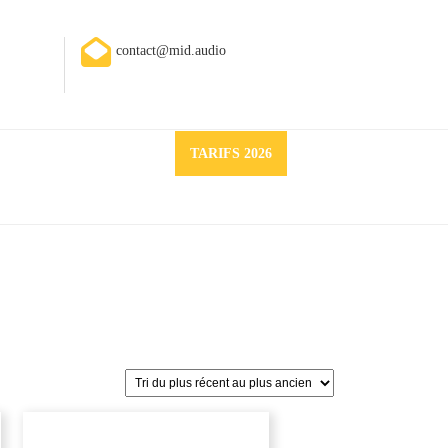
contact@mid.audio
Request
TARIFS 2026
a
quote