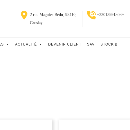
2 rue Magnier-Bédu, 95410,
+330139913039
Groslay
ES
ACTUALITÉ
DEVENIR CLIENT
SAV
STOCK B