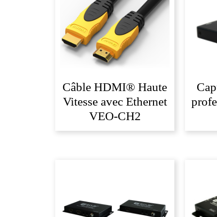
récent
au
plus
ancien
Câble HDMI® Haute
Cap
Vitesse avec Ethernet
prof
VEO-CH2