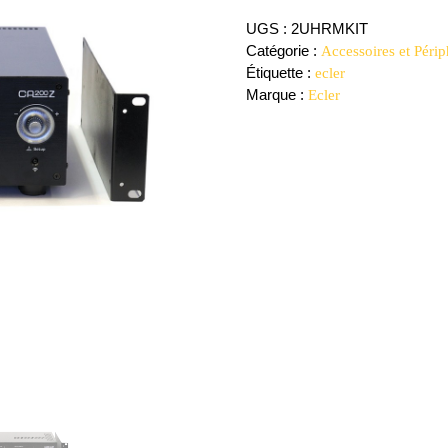
UGS :
2UHRMKIT
Catégorie :
Accessoires et Périp
Étiquette :
ecler
Marque :
Ecler