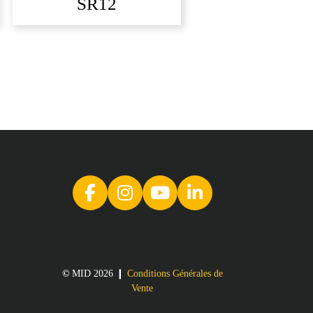
SR12
©
MID 2026 ❙
Conditions Générales de
Vente