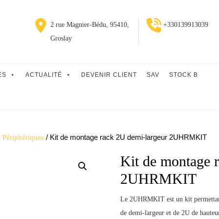
2 rue Magnier-Bédu, 95410,
+330139913039
Groslay
ES
ACTUALITÉ
DEVENIR CLIENT
SAV
STOCK B
/ Kit de montage rack 2U demi-largeur 2UHRMKIT
t Périphériques
Kit de montage 
2UHRMKIT
Le 2UHRMKIT est un kit permettant
de demi-largeur et de 2U de hauteu