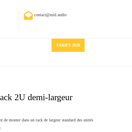
contact@mid.audio
Request
TARIFS 2026
a
quote
rack 2U demi-largeur
 de monter dans un rack de largeur standard des unités
r.