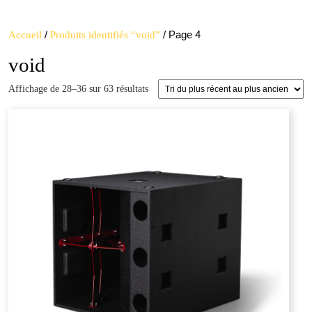
Open
quote
Button
/
/ Page 4
Accueil
Produits identifiés “void”
void
Trié
Affichage de 28–36 sur 63 résultats
du
plus
récent
au
plus
ancien