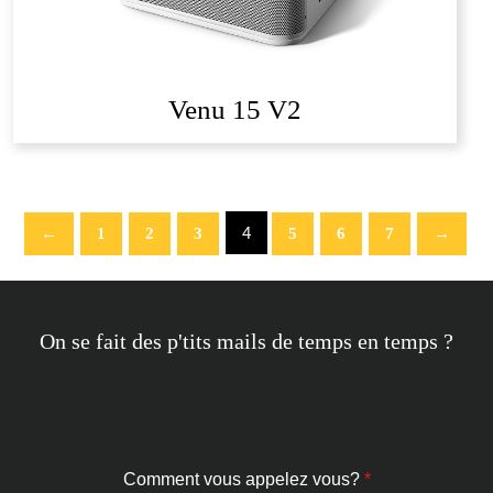
Venu 15 V2
4
←
1
2
3
5
6
7
→
On se fait des p'tits mails de temps en temps ?
Comment vous appelez vous?
*