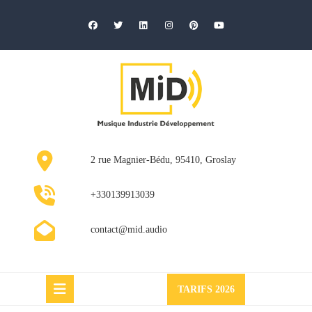
Skip
to
content
2 rue Magnier-Bédu, 95410, Groslay
+330139913039
contact@mid.audio
Request
TARIFS 2026
a