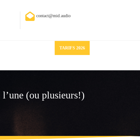
contact@mid.audio
Request
TARIFS 2026
a
quote
 l’une (ou plusieurs!)