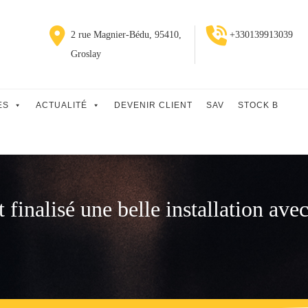
2 rue Magnier-Bédu, 95410,
+330139913039
Groslay
ES
ACTUALITÉ
DEVENIR CLIENT
SAV
STOCK B
inalisé une belle installation avec