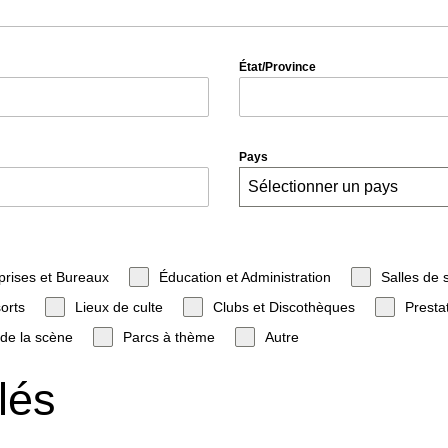
État/Province
Pays
Sélectionner un pays
prises et Bureaux
Éducation et Administration
Salles de 
orts
Lieux de culte
Clubs et Discothèques
Presta
 de la scène
Parcs à thème
Autre
lés