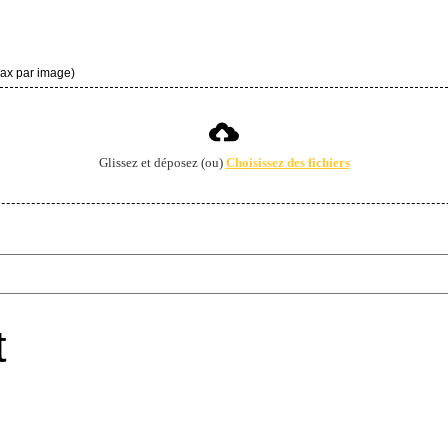
max par image)
Glissez et déposez (ou)
Choisissez des fichiers
t