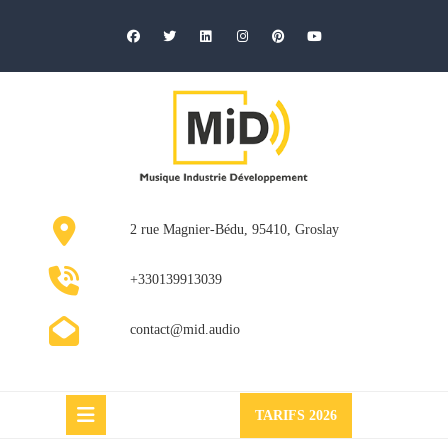
Skip
to
content
2 rue Magnier-Bédu, 95410, Groslay
+330139913039
contact@mid.audio
Request
TARIFS 2026
a