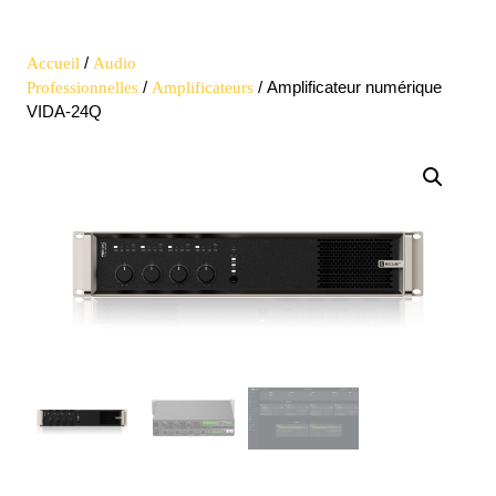
Open
quote
Button
/
Accueil
Audio
/
/ Amplificateur numérique
Professionnelles
Amplificateurs
VIDA-24Q