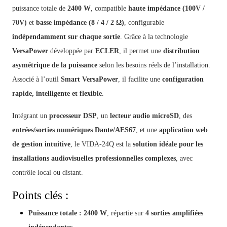
puissance totale de
2400 W
, compatible
haute impédance (100V /
70V)
et
basse impédance (8 / 4 / 2 Ω)
, configurable
indépendamment sur chaque sortie
. Grâce à la technologie
VersaPower
développée par
ECLER
, il permet une
distribution
asymétrique de la puissance
selon les besoins réels de l’installation.
Associé à l’outil
Smart VersaPower
, il facilite une
configuration
rapide, intelligente et flexible
.
Intégrant un
processeur DSP
, un
lecteur audio microSD
, des
entrées/sorties numériques Dante/AES67
, et une
application web
de gestion intuitive
, le VIDA-24Q est la
solution idéale pour les
installations audiovisuelles professionnelles complexes
, avec
contrôle local ou distant.
Points clés :
Puissance totale : 2400 W
, répartie sur
4 sorties amplifiées