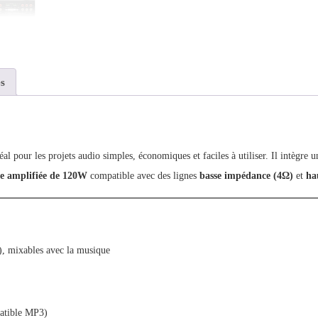
s
déal pour les projets audio simples, économiques et faciles à utiliser. Il intègre 
ie amplifiée de 120W
compatible avec des lignes
basse impédance (4Ω)
et
ha
, mixables avec la musique
patible MP3)