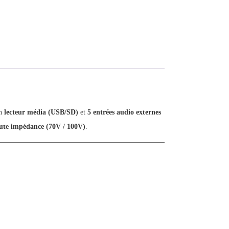
un
lecteur média (USB/SD)
et
5 entrées audio externes
ute impédance (70V / 100V)
.