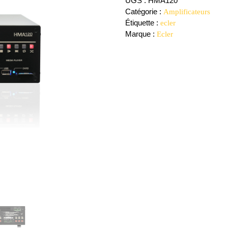
UGS :
HMA120
Catégorie :
Amplificateurs
Étiquette :
ecler
Marque :
Ecler