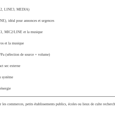
INE2, LINE3, MEDIA)
NE), idéal pour annonces et urgences
C1, MIC2/LINE et la musique
ros et la musique
Pa (sélection de source + volume)
ct sec externe
u système
énergie
 les commerces, petits établissements publics, écoles ou lieux de culte recherchan