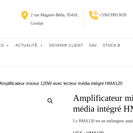
2 rue Magnier-Bédu, 95410,
+330139913039
Groslay
ES
ACTUALITÉ
DEVENIR CLIENT
SAV
STOCK B
Amplificateur mixeur 120W avec lecteur média intégré HMA120
Amplificateur m
média intégré 
Le HMA120 est un mélangeur ampl