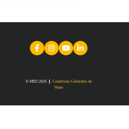
©
MID 2026 ❙
Conditions Générales de
Vente