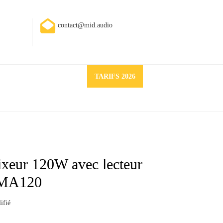
contact@mid.audio
Request
TARIFS 2026
a
quote
ixeur 120W avec lecteur
HMA120
ifié