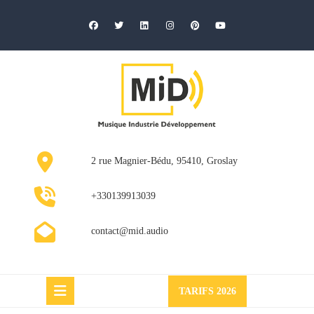
Skip
to
content
2 rue Magnier-Bédu, 95410, Groslay
+330139913039
contact@mid.audio
Request
TARIFS 2026
a