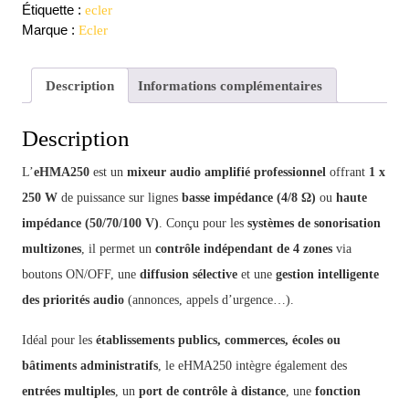
Étiquette :
ecler
Marque :
Ecler
Description
Informations complémentaires
Description
L’
eHMA250
est un
mixeur audio amplifié professionnel
offrant
1 x
250 W
de puissance sur lignes
basse impédance (4/8 Ω)
ou
haute
impédance (50/70/100 V)
. Conçu pour les
systèmes de sonorisation
multizones
, il permet un
contrôle indépendant de 4 zones
via
boutons ON/OFF, une
diffusion sélective
et une
gestion intelligente
des priorités audio
(annonces, appels d’urgence…).
Idéal pour les
établissements publics, commerces, écoles ou
bâtiments administratifs
, le eHMA250 intègre également des
entrées multiples
, un
port de contrôle à distance
, une
fonction