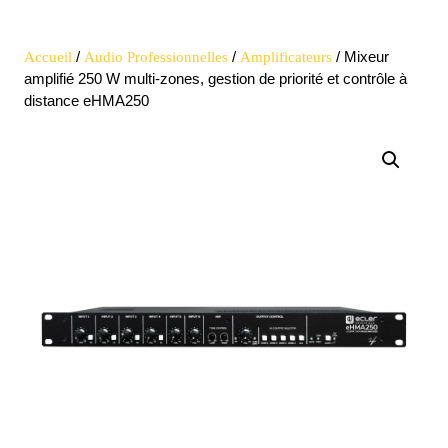
Open
quote
Button
/
/
/ Mixeur
Accueil
Audio Professionnelles
Amplificateurs
amplifié 250 W multi-zones, gestion de priorité et contrôle à
distance eHMA250