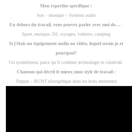
Mon expertise spécifique :
Son – musique – Systems audio
En dehors du travail, vous pouvez parler avec moi de…
:
Sport, musique, DJ, voyages, voitures, camping
Si j’étais un équipement audio ou vidéo, lequel serais-je et
pourquoi?
Un synthétiseur, parce qu’il combine technologie et créativité.
Chanson qui décrit le mieux mon style de travail :
Trippin – BUNT (énergétique dans les bons moments)