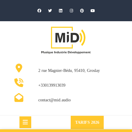
Skip
to
content
2 rue Magnier-Bédu, 95410, Groslay
+330139913039
contact@mid.audio
Request
TARIFS 2026
a