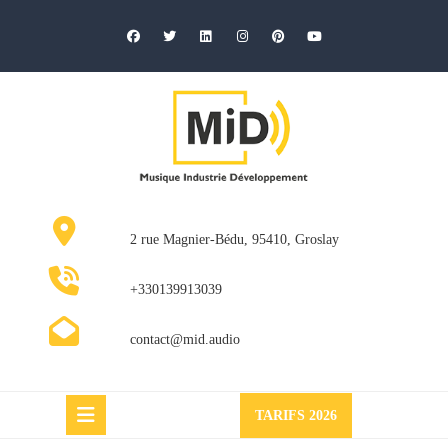
Skip
to
content
2 rue Magnier-Bédu, 95410, Groslay
+330139913039
contact@mid.audio
Request
TARIFS 2026
a