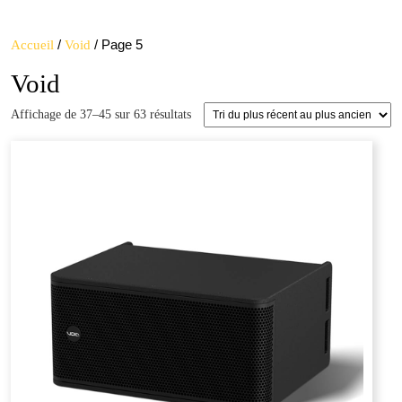
Open
quote
Button
/
/ Page 5
Accueil
Void
Void
Trié
Affichage de 37–45 sur 63 résultats
du
plus
récent
au
plus
ancien