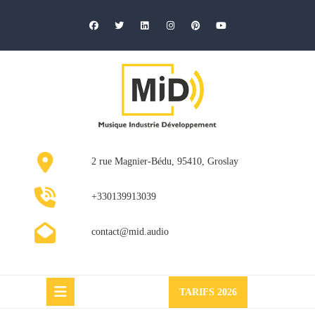
Skip
to
content
2 rue Magnier-Bédu, 95410, Groslay
+330139913039
contact@mid.audio
Request
TARIFS 2026
a