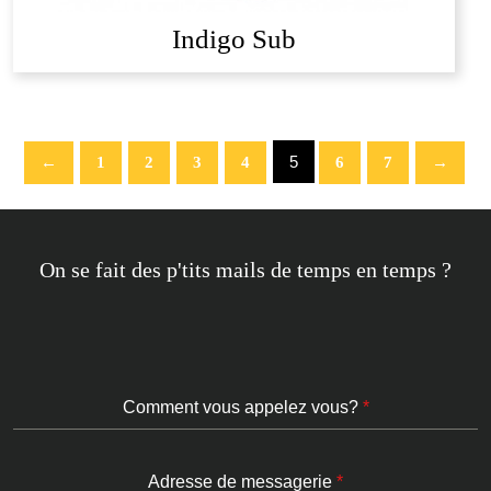
Indigo Sub
5
←
1
2
3
4
6
7
→
On se fait des p'tits mails de temps en temps ?
Comment vous appelez vous?
*
Adresse de messagerie
*