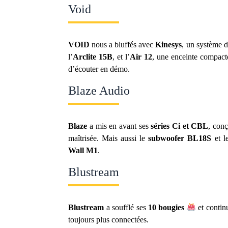
Void
VOID
nous a bluffés avec
Kinesys
, un système 
l’
Arclite 15B
, et l’
Air 12
, une enceinte compact
d’écouter en démo.
Blaze Audio
Blaze
a mis en avant ses
séries Ci et CBL
, conç
maîtrisée. Mais aussi le
subwoofer BL18S
et 
Wall M1
.
Blustream
Blustream
a soufflé ses
10 bougies
et contin
toujours plus connectées.