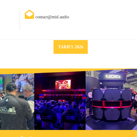
contact@mid.audio
Request
TARIFS 2026
a
quote