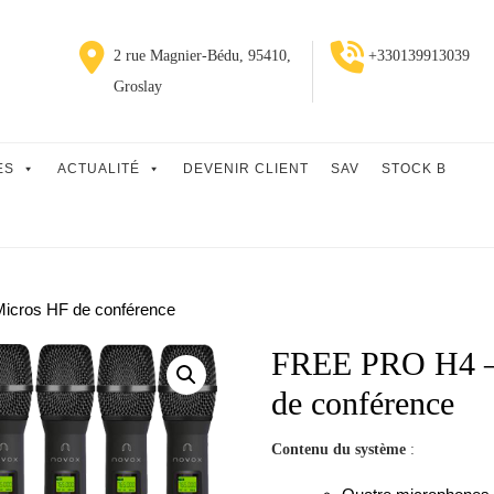
2 rue Magnier-Bédu, 95410,
+330139913039
Groslay
ES
ACTUALITÉ
DEVENIR CLIENT
SAV
STOCK B
cros HF de conférence
FREE PRO H4 
de conférence
Contenu du système
: