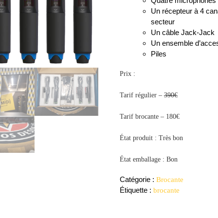
Quatre microphones a
Un récepteur à 4 ca
secteur
Un câble Jack-Jack
Un ensemble d’acces
Piles
Prix :
Tarif régulier –
390€
Tarif brocante – 180€
État produit : Très bon
État emballage : Bon
Catégorie :
Brocante
Étiquette :
brocante