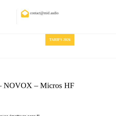
contact@mid.audio
Request
TARIFS 2026
a
quote
– NOVOX – Micros HF