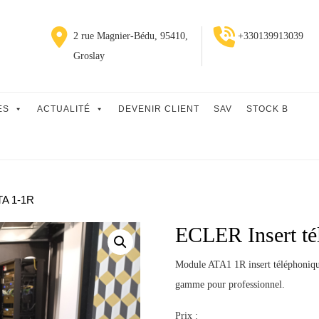
2 rue Magnier-Bédu, 95410,
+330139913039
Groslay
ES
ACTUALITÉ
DEVENIR CLIENT
SAV
STOCK B
TA 1-1R
ECLER Insert t
Module ATA1 1R insert téléphonique
gamme pour professionnel.
Prix :